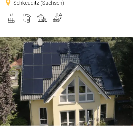
Schkeuditz (Sachsen)
Energiekomplettpaket: PV-System
mit Speicher, E-Ladestation und
Wärmepumpe