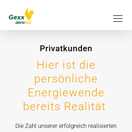
Zum
Inhalt
Toggle
springen
Navigat
Unser Konzept
Privatkunden
Lösungen
Hier ist die
Referenzen
persönliche
Energiewende
Magazin
bereits Realität
Über uns
Die Zahl unserer erfolgreich realisierten