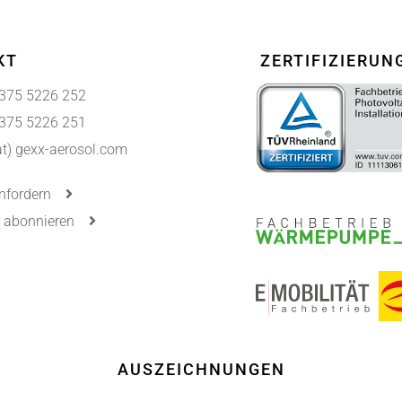
KT
ZERTIFIZIERUN
375 5226 252
375 5226 251
(at) gexx-aerosol.com
nfordern
r abonnieren
AUSZEICHNUNGEN