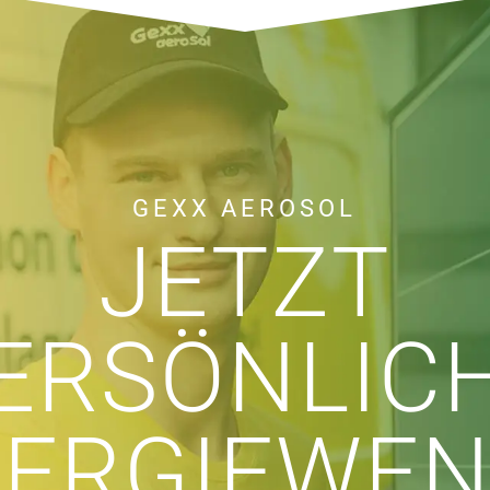
GEXX AEROSOL
JETZT
ERSÖNLIC
ERGIEWE