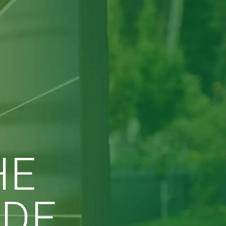
HE
NDE