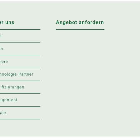
er uns
Angebot anfordern
il
am
riere
hnologie-Partner
tifizierungen
agement
sse