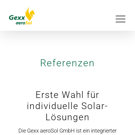
Zum
Inhalt
Toggle
springen
Navigat
Unser Konzept
Lösungen
Referenzen
Referenzen
Erste Wahl für
Magazin
individuelle Solar-
Lösungen
Über uns
Die Gexx aeroSol GmbH ist ein integrierter