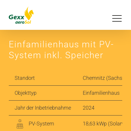
Zum
Inhalt
Toggle
springen
Navigat
Unser Konzept
Einfamilienhaus mit PV-
System inkl. Speicher
Lösungen
Referenzen
Standort
Chemnitz (Sachsen)
Objekttyp
Einfamilienhaus
Magazin
Jahr der Inbetriebnahme
2024
Über uns
PV-System
18,63 kWp (Solarwatt