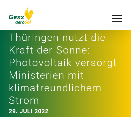
Zum
Inhalt
Toggle
springen
Navigat
Thüringen nutzt die
Unser Konzept
Kraft der Sonne:
Lösungen
Photovoltaik versorgt
Ministerien mit
Referenzen
klimafreundlichem
Magazin
Strom
29. JULI 2022
Über uns