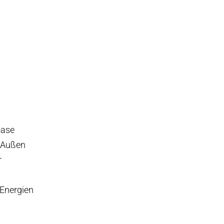
oase
d Außen
r
 Energien