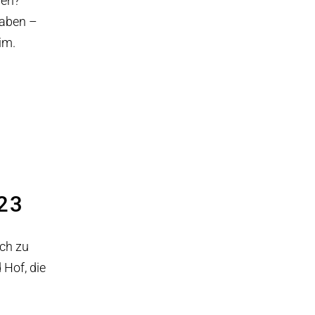
ren?
haben –
im.
023
uch zu
Hof, die