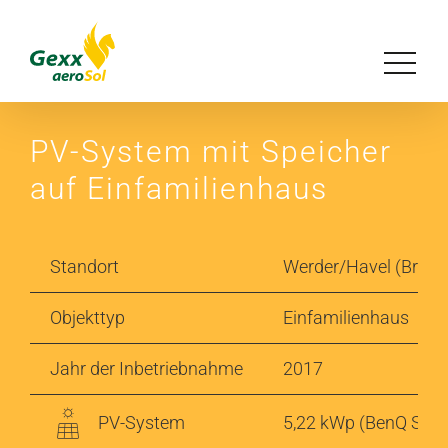
Zum
Inhalt
Toggle
springen
Navigat
Unser Konzept
PV-System mit Speicher
auf Einfamilienhaus
Lösungen
Referenzen
Standort
Werder/Havel (Bran
Objekttyp
Einfamilienhaus
Magazin
Jahr der Inbetriebnahme
2017
Über uns
PV-System
5,22 kWp (BenQ Solar