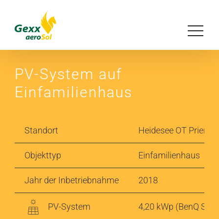
Zum
Inhalt
Toggle
springen
Navigat
Unser Konzept
PV-System auf
Einfamilienhaus
Lösungen
Referenzen
Standort
Heidesee OT Prieros
Objekttyp
Einfamilienhaus
Magazin
Jahr der Inbetriebnahme
2018
Über uns
PV-System
4,20 kWp (BenQ Solar