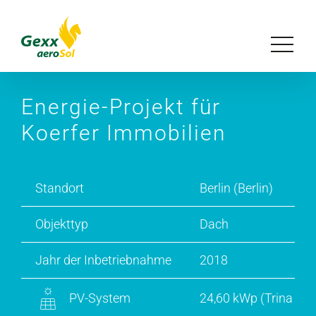
Zum
Inhalt
Toggle
springen
Navigat
Unser Konzept
Energie-Projekt für
Koerfer Immobilien
Lösungen
Referenzen
Standort
Berlin (Berlin)
Objekttyp
Dach
Magazin
Jahr der Inbetriebnahme
2018
Über uns
PV-System
24,60 kWp (Trina Sol