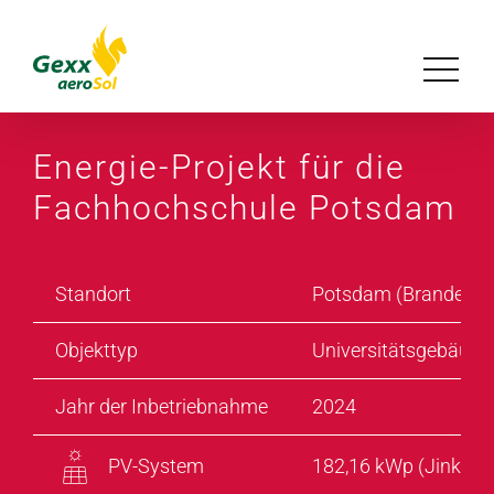
Zum
Inhalt
Toggle
springen
Navigat
Unser Konzept
Energie-Projekt für die
Fachhochschule Potsdam
Lösungen
Referenzen
Standort
Potsdam (Brandenbu
Objekttyp
Universitätsgebäude
Magazin
Jahr der Inbetriebnahme
2024
Über uns
PV-System
182,16 kWp (Jinko S